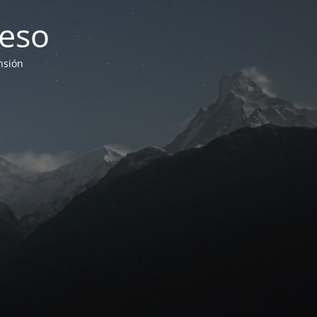
eso
nsión