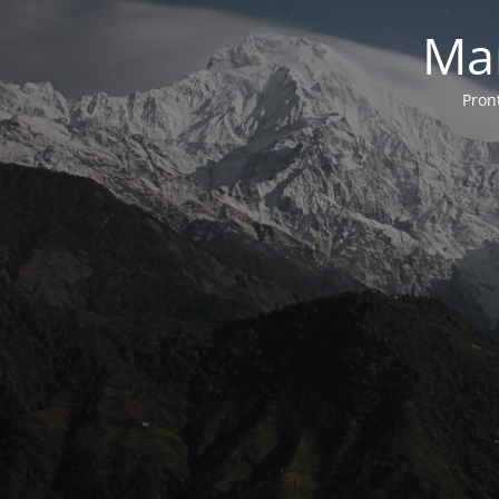
Ma
Pron