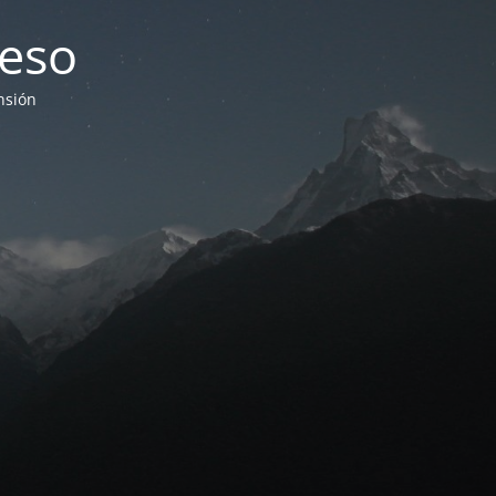
eso
nsión