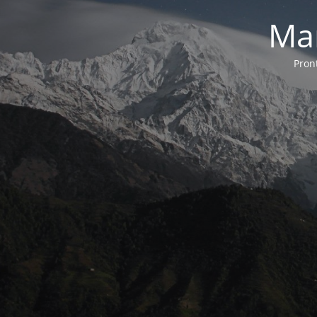
Ma
Pron